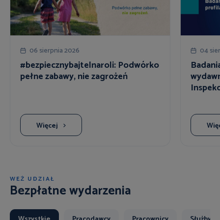
06 sierpnia 2026
04 sie
#bezpiecznybajtelnaroli: Podwórko
Badania
pełne zabawy, nie zagrożeń
wydawn
Inspekc
Więcej
Wię
WEŹ UDZIAŁ
Bezpłatne wydarzenia
Wszystkie
Pracodawcy
Pracownicy
Służby B