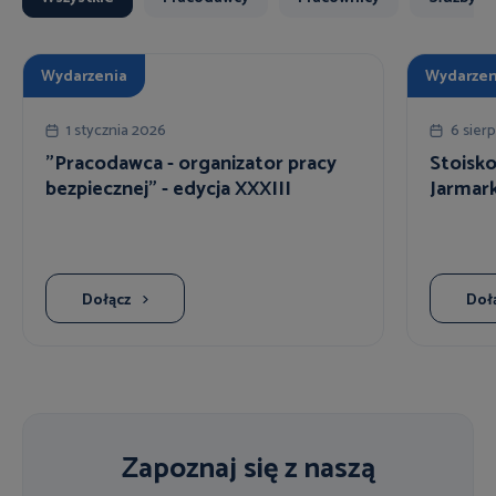
Wydarzenia
Wydarzen
1 stycznia 2026
6 sier
"Pracodawca - organizator pracy
Stoisk
bezpiecznej" - edycja XXXIII
Jarmar
Dołącz
Doł
Zapoznaj się z naszą