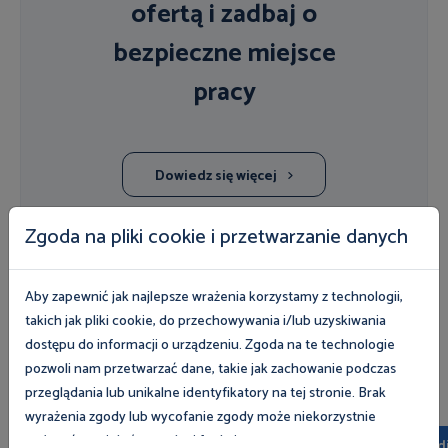
ofertą i zadbaj o
bezpieczne miejsce
pracy
Dowiedz się więcej
Zgoda na pliki cookie i przetwarzanie danych
POSŁUCHAJ EKSPERTA
Aby zapewnić jak najlepsze wrażenia korzystamy z technologii,
Multimedia
takich jak pliki cookie, do przechowywania i/lub uzyskiwania
dostępu do informacji o urządzeniu. Zgoda na te technologie
pozwoli nam przetwarzać dane, takie jak zachowanie podczas
Wszystkie
Dla pracodawców
Dla pracowników
przeglądania lub unikalne identyfikatory na tej stronie. Brak
wyrażenia zgody lub wycofanie zgody może niekorzystnie
wpłynąć na niektóre cechy i funkcje.
Multimedia
Multimed