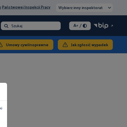
nę
Państwowej Inspekcji Pracy
Wybierz inny inspektorat
/
A
+
- opłata
Szukaj
ontakt
Umowy cywilnoprawne
Jak zgłosić wypadek
ki