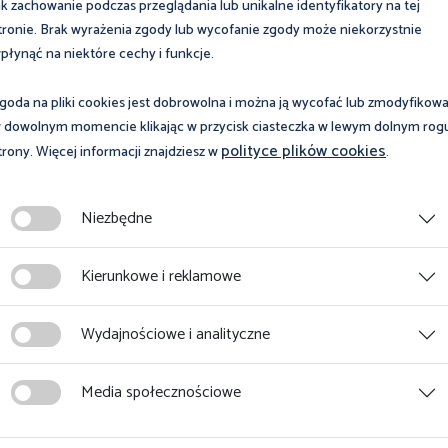
ak zachowanie podczas przeglądania lub unikalne identyfikatory na tej
Drukuj
PDF
tronie. Brak wyrażenia zgody lub wycofanie zgody może niekorzystnie
płynąć na niektóre cechy i funkcje.
Strona nie została znaleziona
goda na pliki cookies jest dobrowolna i można ją wycofać lub zmodyfikow
 dowolnym momencie klikając w przycisk ciasteczka w lewym dolnym rog
Podana strona nie została znaleziona,
polityce plików cookies
trony. Więcej informacji znajdziesz w
.
nigdy nie istniała lub została usunięta.
Niezbędne
Wróć do strony głównej
Kierunkowe i reklamowe
Wydajnościowe i analityczne
Media społecznościowe
Na skróty