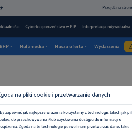
Przejdź na stro
ch
Aktualności
Cyberbezpieczeństwo w PIP
Interpretacja indywidualna 
 BHP
Multimedia
Nasza oferta
Wydarzenia
K
404
goda na pliki cookie i przetwarzanie danych
by zapewnić jak najlepsze wrażenia korzystamy z technologii, takich jak pli
ookie, do przechowywania i/lub uzyskiwania dostępu do informacji o
rządzeniu. Zgoda na te technologie pozwoli nam przetwarzać dane, takie