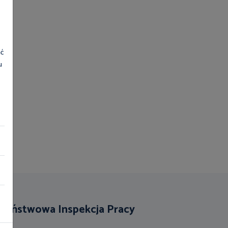
ać
u
Państwowa Inspekcja Pracy