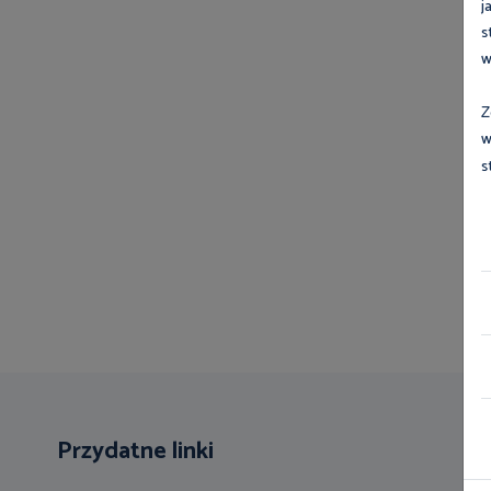
j
s
w
Z
w
s
Przydatne linki