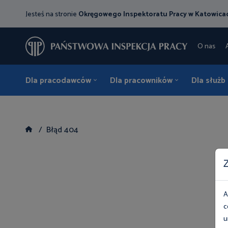
Jesteś na stronie
Okręgowego Inspektoratu Pracy w Katowica
O nas
Dla pracodawców
Dla pracowników
Dla służb
Błąd 404
Z
A
c
u