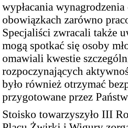
wypłacania wynagrodzenia 
obowiązkach zarówno praco
Specjaliści zwracali także 
mogą spotkać się osoby mło
omawiali kwestie szczególn
rozpoczynających aktywno
było również otrzymać bezp
przygotowane przez Państw
Stoisko towarzyszyło III 
Placu Żwirki i Wigury zor