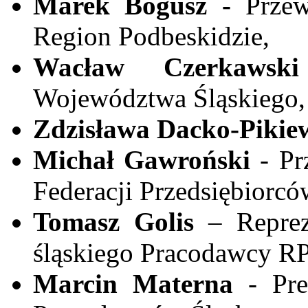
Marek Bogusz -
Prze
Region Podbeskidzie,
Wacław Czerkaws
Województwa Śląskiego,
Zdzisława Dacko-Pikie
Michał Gawroński
- P
Federacji Przedsiębiorcó
Tomasz Golis
– Reprez
śląskiego Pracodawcy RP
Marcin Materna
- Pr