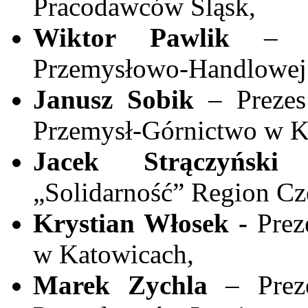
Pracodawców Śląsk,
Wiktor Pawlik
– P
Przemysłowo-Handlowej 
Janusz Sobik
– Preze
Przemysł-Górnictwo w K
Jacek Strączyńsk
„Solidarność” Region Cz
Krystian Włosek -
Pre
w Katowicach,
Marek Zychla
– Preze