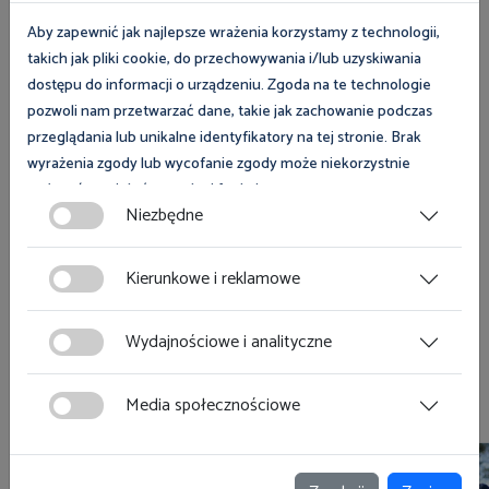
Aby zapewnić jak najlepsze wrażenia korzystamy z technologii,
takich jak pliki cookie, do przechowywania i/lub uzyskiwania
dostępu do informacji o urządzeniu. Zgoda na te technologie
pozwoli nam przetwarzać dane, takie jak zachowanie podczas
przeglądania lub unikalne identyfikatory na tej stronie. Brak
wyrażenia zgody lub wycofanie zgody może niekorzystnie
Zobacz magazyn Inspektor Pracy
wpłynąć na niektóre cechy i funkcje.
Niezbędne
Zgoda na pliki cookies jest dobrowolna i można ją wycofać lub
Zobacz
zmodyfikować w dowolnym momencie klikając w przycisk
Kierunkowe i reklamowe
ciasteczka w lewym dolnym rogu strony. Więcej informacji
polityce plików cookies
znajdziesz w
.
Wydajnościowe i analityczne
Zobacz również
Media społecznościowe