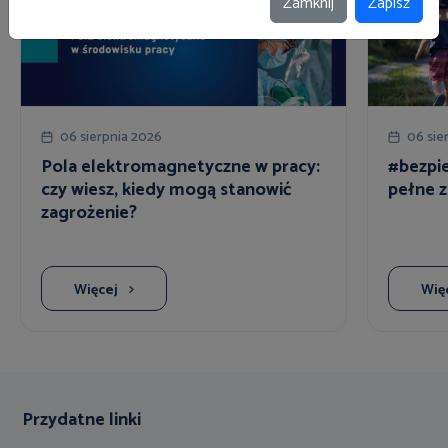
Zamknij
Zapisz
06 sierpnia 2026
06 sie
Pola elektromagnetyczne w pracy:
#bezpie
czy wiesz, kiedy mogą stanowić
pełne z
zagrożenie?
Więcej
Wię
Przydatne linki