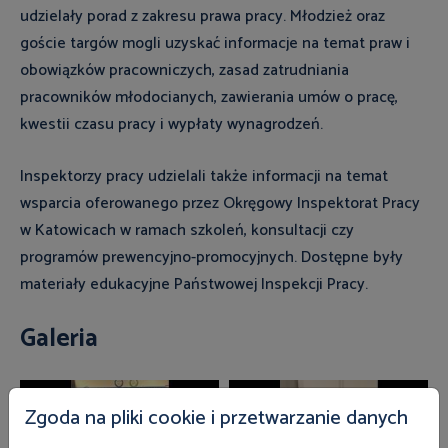
udzielały porad z zakresu prawa pracy. Młodzież oraz
goście targów mogli uzyskać informacje na temat praw i
obowiązków pracowniczych, zasad zatrudniania
pracowników młodocianych, zawierania umów o pracę,
kwestii czasu pracy i wypłaty wynagrodzeń.
Inspektorzy pracy udzielali także informacji na temat
wsparcia oferowanego przez Okręgowy Inspektorat Pracy
w Katowicach w ramach szkoleń, konsultacji czy
programów prewencyjno-promocyjnych. Dostępne były
materiały edukacyjne Państwowej Inspekcji Pracy.
Galeria
Zgoda na pliki cookie i przetwarzanie danych