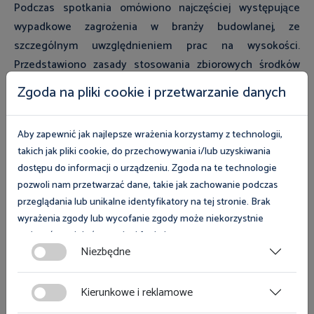
Podczas spotkania omówiono najczęściej występujące
wypadkowe zagrożenia w branży budowlanej, ze
szczególnym uwzględnieniem prac na wysokości.
Przedstawiono zasady stosowania zbiorowych środków
ochrony oraz prawidłowy dobór i użytkowanie
Zgoda na pliki cookie i przetwarzanie danych
indywidualnych zabezpieczeń chroniących przed
upadkiem. Uczestnikom przybliżono również obowiązki
Aby zapewnić jak najlepsze wrażenia korzystamy z technologii,
osób kierujących pracownikami, zasady przygotowania
takich jak pliki cookie, do przechowywania i/lub uzyskiwania
pracowników do pracy oraz aspekty odpowiedzialności
dostępu do informacji o urządzeniu. Zgoda na te technologie
karnej i wykroczeniowej za naruszenia przepisów BHP.
pozwoli nam przetwarzać dane, takie jak zachowanie podczas
przeglądania lub unikalne identyfikatory na tej stronie. Brak
Szkolenie zostało wzbogacone o analizę wybranych
wyrażenia zgody lub wycofanie zgody może niekorzystnie
przypadków wypadków przy pracy. Uczestnikom
wpłynąć na niektóre cechy i funkcje.
Niezbędne
udostępniono również materiały edukacyjne Państwowej
Zgoda na pliki cookies jest dobrowolna i można ją wycofać lub
Inspekcji Pracy dedykowane branży budowlanej.
zmodyfikować w dowolnym momencie klikając w przycisk
Kierunkowe i reklamowe
ciasteczka w lewym dolnym rogu strony. Więcej informacji