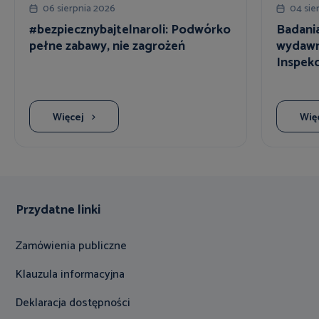
06 sierpnia 2026
04 sie
#bezpiecznybajtelnaroli: Podwórko
Badania
pełne zabawy, nie zagrożeń
wydawn
Inspekc
Więcej
Wię
Przydatne linki
Zamówienia publiczne
Klauzula informacyjna
Deklaracja dostępności