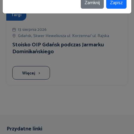
Zamknij
Zapisz
Targi
13 sierpnia 2026
Gdańsk, Skwer Heweliusza ul. Korzenna/ ul. Rajska
Stoisko OIP Gdańsk podczas Jarmarku
Dominikańskiego
Więcej
Przydatne linki