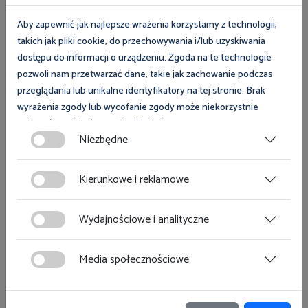
Aby zapewnić jak najlepsze wrażenia korzystamy z technologii,
Więcej
takich jak pliki cookie, do przechowywania i/lub uzyskiwania
dostępu do informacji o urządzeniu. Zgoda na te technologie
pozwoli nam przetwarzać dane, takie jak zachowanie podczas
przeglądania lub unikalne identyfikatory na tej stronie. Brak
Inne
wyrażenia zgody lub wycofanie zgody może niekorzystnie
wpłynąć na niektóre cechy i funkcje.
13 sierpnia 2026
Niezbędne
Mistrzostwa Europy w Siatkówce Plażowej w Starych
Zgoda na pliki cookies jest dobrowolna i można ją wycofać lub
Jabłonkach - plaża
zmodyfikować w dowolnym momencie klikając w przycisk
Kierunkowe i reklamowe
Okręgowy Inspektorat Pracy w Olsztynie na
ciasteczka w lewym dolnym rogu strony. Więcej informacji
Mistrzostwach Europy w Siatkówce Plażowej
polityce plików cookies
znajdziesz w
.
w Starych Jabłonkach
Wydajnościowe i analityczne
Media społecznościowe
Więcej