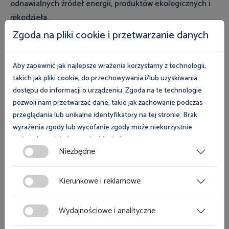
odnawialnych źródeł energii, produktów ekologicznych i
rękodzieła.
Zgoda na pliki cookie i przetwarzanie danych
Galeria
Aby zapewnić jak najlepsze wrażenia korzystamy z technologii,
takich jak pliki cookie, do przechowywania i/lub uzyskiwania
dostępu do informacji o urządzeniu. Zgoda na te technologie
pozwoli nam przetwarzać dane, takie jak zachowanie podczas
przeglądania lub unikalne identyfikatory na tej stronie. Brak
wyrażenia zgody lub wycofanie zgody może niekorzystnie
wpłynąć na niektóre cechy i funkcje.
Niezbędne
Zgoda na pliki cookies jest dobrowolna i można ją wycofać lub
zmodyfikować w dowolnym momencie klikając w przycisk
Kierunkowe i reklamowe
Zobacz magazyn Inspektor Pracy
ciasteczka w lewym dolnym rogu strony. Więcej informacji
polityce plików cookies
znajdziesz w
.
Wydajnościowe i analityczne
Zobacz