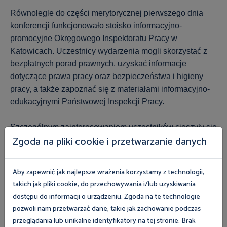
Równolegle do części merytorycznej pierwszego dnia
konferencji funkcjonowało stoisko informacyjno-
promocyjne Okręgowego Inspektoratu Pracy w
Katowicach. Uczestnicy wydarzenia mogli skorzystać z
bezpłatnych porad prawnych, uzyskać informacje
dotyczące prawa pracy oraz bezpieczeństwa i higieny
pracy, a także zapoznać się z materiałami informacyjno-
edukacyjnymi Państwowej Inspekcji Pracy.
Szczególnym zainteresowaniem uczestników cieszyły się
Zgoda na pliki cookie i przetwarzanie danych
warsztaty z zakresu pierwszej pomocy z wykorzystaniem
gogli VR umożliwiające przećwiczenie realistycznych
scenariuszy ratunkowych w bezpiecznych warunkach.
Aby zapewnić jak najlepsze wrażenia korzystamy z technologii,
takich jak pliki cookie, do przechowywania i/lub uzyskiwania
Konferencja stanowiła cenną platformę wymiany
dostępu do informacji o urządzeniu. Zgoda na te technologie
doświadczeń pomiędzy przedstawicielami nauki,
pozwoli nam przetwarzać dane, takie jak zachowanie podczas
administracji publicznej oraz praktykami zajmującymi się
przeglądania lub unikalne identyfikatory na tej stronie. Brak