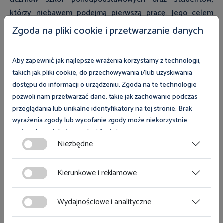
którzy niebawem podejmą pierwszą pracę. Jego celem
było zwrócenie uwagi na zagrożenia występujące w
Zgoda na pliki cookie i przetwarzanie danych
środowisku pracy, a poprzez wspólne działania
Państwowej Inspekcji Pracy i środowiska nauczycielskiego
Aby zapewnić jak najlepsze wrażenia korzystamy z technologii,
podniesienie poziomu wiedzy w zakresie prawnej ochrony
takich jak pliki cookie, do przechowywania i/lub uzyskiwania
pracy i zasad bezpiecznych warunków pracy wśród
dostępu do informacji o urządzeniu. Zgoda na te technologie
uczniów szkół ponadpodstawowych oraz studentów.
pozwoli nam przetwarzać dane, takie jak zachowanie podczas
przeglądania lub unikalne identyfikatory na tej stronie. Brak
W województwie śląskim w roku szkolnym 2023/2024
wyrażenia zgody lub wycofanie zgody może niekorzystnie
program edukacyjny „Kultura Bezpieczeństwa” w 2024 r.
wpłynąć na niektóre cechy i funkcje.
Niezbędne
realizowało 45 nauczycieli z 33 placówek oświatowych,
Zgoda na pliki cookies jest dobrowolna i można ją wycofać lub
którzy w oparciu o materiały przekazane przez PIP
zmodyfikować w dowolnym momencie klikając w przycisk
Kierunkowe i reklamowe
przeprowadzili lekcje z 3832 uczniami oraz 29 studentami.
ciasteczka w lewym dolnym rogu strony. Więcej informacji
Z kolei pracownicy Okręgowego Inspektoratu Pracy w
polityce plików cookies
znajdziesz w
.
Katowicach odbyli spotkania z 1376 uczniami i studentami,
Wydajnościowe i analityczne
podczas których omawiali zagadnienia związane z prawem