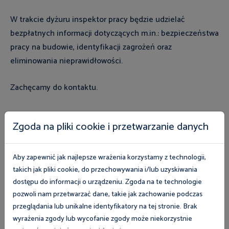
W trakcie dyżuru inspektor pracy będzie udzielać
bezpłatnych informacji dotyczących m.in.: bezpieczeństwa
pracy na budowie, identyfikacji zagrożeń oraz
eliminowania nieprawidłowości.
Zachęcamy do kontaktu.
Zgoda na pliki cookie i przetwarzanie danych
Zobacz magazyn Inspektor Pracy
Aby zapewnić jak najlepsze wrażenia korzystamy z technologii,
takich jak pliki cookie, do przechowywania i/lub uzyskiwania
Zobacz
dostępu do informacji o urządzeniu. Zgoda na te technologie
pozwoli nam przetwarzać dane, takie jak zachowanie podczas
przeglądania lub unikalne identyfikatory na tej stronie. Brak
wyrażenia zgody lub wycofanie zgody może niekorzystnie