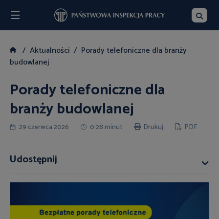
Menu
Szukaj
Aktualności
Porady telefoniczne dla branży
budowlanej
Porady telefoniczne dla
branży budowlanej
29 czerwca 2026
0:28 minut
Drukuj
PDF
Udostępnij