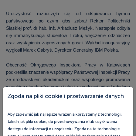
Uroczystość rozpoczęła się od odśpiewania hymnu
państwowego, po czym głos zabrał Rektor Politechniki
Śląskiej prof. dr hab. inż. Arkadiusz Mężyk. Następnie odbyła
się immatrykulacja studentów I roku, wręczenie odznaczeń
oraz wystąpienia zaproszonych gości. Wykład inauguracyjny
wygłosił Marek Gabryś, Dyrektor Generalny IBM Polska.
Obecność Okręgowego Inspektora Pracy w Katowicach
podkreśliła znaczenie współpracy Państwowej Inspekcji Pracy
ze środowiskiem akademickim oraz wspólnego promowania
wysokich standardów pracy i etyki zawodowej wśród młodego
Zgoda na pliki cookie i przetwarzanie danych
pokolenia inżynierów.
Aby zapewnić jak najlepsze wrażenia korzystamy z technologii,
takich jak pliki cookie, do przechowywania i/lub uzyskiwania
Zobacz magazyn Inspektor Pracy
dostępu do informacji o urządzeniu. Zgoda na te technologie