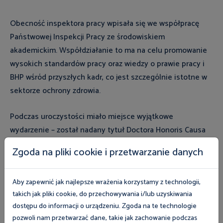
Obecność inspektora pracy wpisała się we współpracę
Państwowej Inspekcji Pracy ze środowiskiem
akademickim. Współdziałanie to ma na celu promowanie
wysokich standardów pracy oraz wiedzy o prawie pracy i
BHP wśród przyszłych kadr, co jest szczególnie istotne w
sektorze ochrony zdrowia.
Podczas uroczystości miało miejsce wyjątkowe
wydarzenie – został nadany tytuł Doctora Honoris Causa
profesorowi Wojciechowi Golusińskiemu.
Zgoda na pliki cookie i przetwarzanie danych
Aby zapewnić jak najlepsze wrażenia korzystamy z technologii,
Zobacz magazyn Inspektor Pracy
takich jak pliki cookie, do przechowywania i/lub uzyskiwania
dostępu do informacji o urządzeniu. Zgoda na te technologie
pozwoli nam przetwarzać dane, takie jak zachowanie podczas