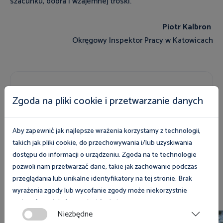
szacunku, dobra i wzajemnej troski.
Piotr Kalbron
Okręgowy Inspektor Pracy w Katowicach
Zobacz magazyn Inspektor Pracy
Zgoda na pliki cookie i przetwarzanie danych
Zobacz
Aby zapewnić jak najlepsze wrażenia korzystamy z technologii,
takich jak pliki cookie, do przechowywania i/lub uzyskiwania
dostępu do informacji o urządzeniu. Zgoda na te technologie
pozwoli nam przetwarzać dane, takie jak zachowanie podczas
przeglądania lub unikalne identyfikatory na tej stronie. Brak
Zobacz również
wyrażenia zgody lub wycofanie zgody może niekorzystnie
wpłynąć na niektóre cechy i funkcje.
Niezbędne